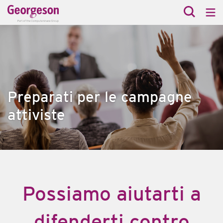
Preparati per le campagne
attiviste
Possiamo aiutarti a
difenderti contro