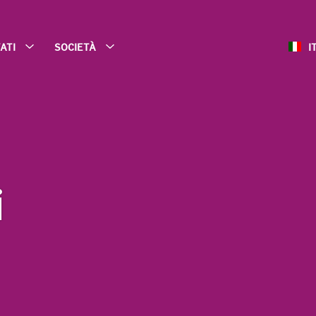
ATI
SOCIETÀ
I
i